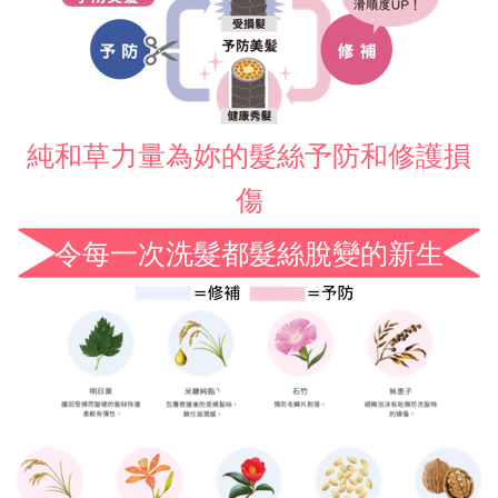
​純和草力量為妳的髮絲予防和修護損
傷
令每一次洗髮都髮絲脫變的新生