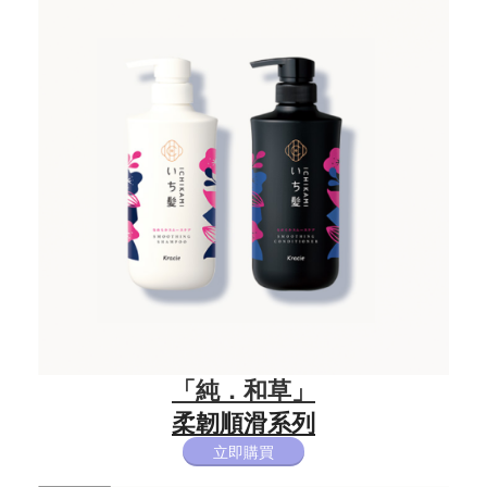
「純．和草」
柔韌順滑系列​
立即購買